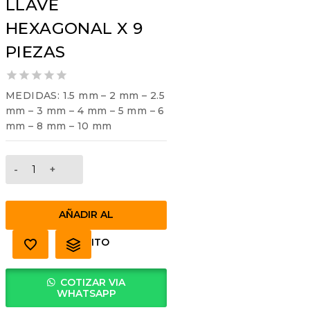
LLAVE
HEXAGONAL X 9
PIEZAS
0
MEDIDAS: 1.5 mm – 2 mm – 2.5
out
mm – 3 mm – 4 mm – 5 mm – 6
of
mm – 8 mm – 10 mm
5
LLAVE
HEXAGONAL
X
9
AÑADIR AL
PIEZAS
cantidad
CARRITO
COTIZAR VIA
WHATSAPP