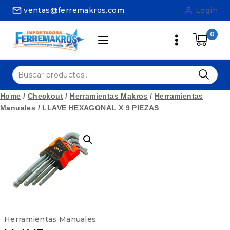
Skip
ventas@ferremakros.com
Login
to
content
0
Buscar
por:
Home
/
Checkout
/
Herramientas Makros
/
Herramientas
Manuales
/
LLAVE HEXAGONAL X 9 PIEZAS
Herramientas Manuales