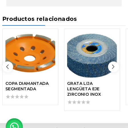
Productos relacionados
COPA DIAMANTADA
GRATA LIJA
SEGMENTADA
LENGÜETA EJE
ZIRCONIO INOX
0
out
0
of
out
5
of
5