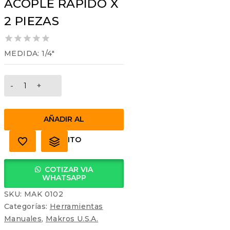
ACOPLE RAPIDO X
2 PIEZAS
0
MEDIDA: 1/4″
out
of
5
ACOPLE
RAPIDO
X
2
AÑADIR AL
PIEZAS
cantidad
CARRITO
COTIZAR VIA
WHATSAPP
SKU:
MAK 0102
Categorías:
Herramientas
Manuales
,
Makros U.S.A.