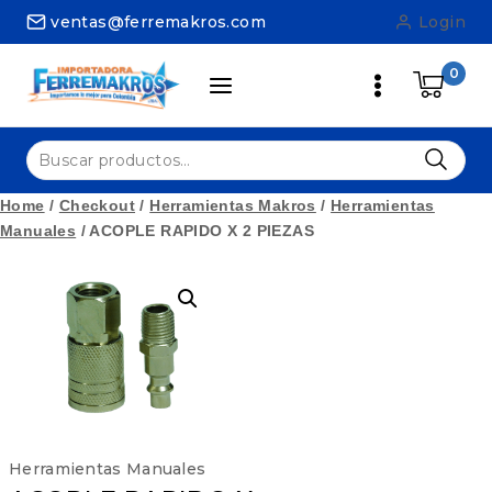
Skip
ventas@ferremakros.com
Login
to
content
0
Buscar
por:
Home
/
Checkout
/
Herramientas Makros
/
Herramientas
Manuales
/
ACOPLE RAPIDO X 2 PIEZAS
Herramientas Manuales