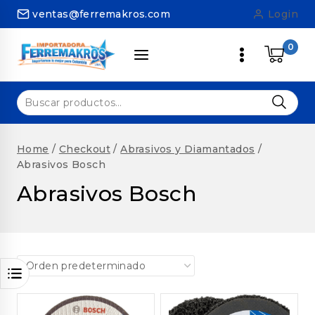
Skip
ventas@ferremakros.com
Login
to
content
0
Buscar
por:
Home
/
Checkout
/
Abrasivos y Diamantados
/
Abrasivos Bosch
Abrasivos Bosch