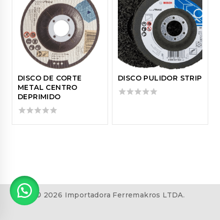
DISCO DE CORTE
DISCO PULIDOR STRIP
METAL CENTRO
DEPRIMIDO
0
out
of
0
5
out
of
5
© 2026 Importadora Ferremakros LTDA.