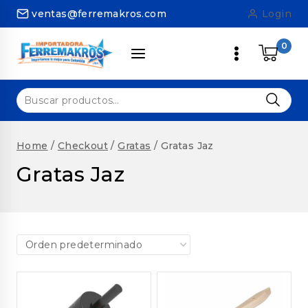
Skip
ventas@ferremakros.com
Login
to
content
0
Buscar
por:
Home
/
Checkout
/
Gratas
/
Gratas Jaz
Gratas Jaz