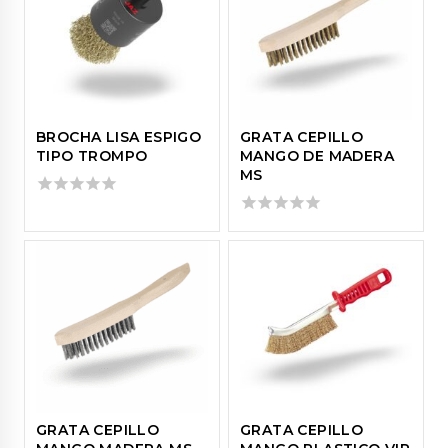
BROCHA LISA ESPIGO
GRATA CEPILLO
TIPO TROMPO
MANGO DE MADERA
MS
0
out
0
of
out
5
of
5
GRATA CEPILLO
GRATA CEPILLO