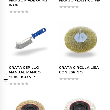
MANGO MADERA MS
MANGO PLASTICO VIP
INOX
0
out
0
of
out
5
of
5
GRATA CEPILLO
GRATA CIRCULA LISA
MANUAL MANGO
CON ESPIGO
PLASTICO VIP
0
out
0
of
out
5
of
5