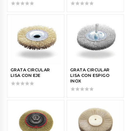
0
0
out
out
of
of
5
5
GRATA CIRCULAR
GRATA CIRCULAR
LISA CON EJE
LISA CON ESPIGO
INOX
0
out
0
of
out
5
of
5