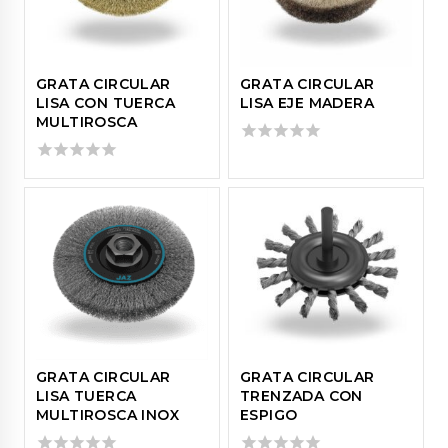
GRATA CIRCULAR
GRATA CIRCULAR
LISA CON TUERCA
LISA EJE MADERA
MULTIROSCA
0
out
0
of
out
5
of
5
GRATA CIRCULAR
GRATA CIRCULAR
LISA TUERCA
TRENZADA CON
MULTIROSCA INOX
ESPIGO