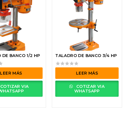
 DE BANCO 1/2 HP
TALADRO DE BANCO 3/4 HP
0
LEER MÁS
LEER MÁS
out
of
COTIZAR VIA
COTIZAR VIA
5
WHATSAPP
WHATSAPP