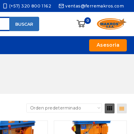
(+57) 320 800 1162
ventas@ferremakros.com
0
BUSCAR
Asesoria