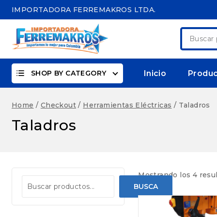
Skip
IMPORTADORA FERREMAKROS LTDA.
to
content
Buscar
por:
SHOP BY CATEGORY
Inicio
Produ
Home
/
Checkout
/
Herramientas Eléctricas
/
Taladros
Taladros
Mostrando los 4 resu
BUSCA