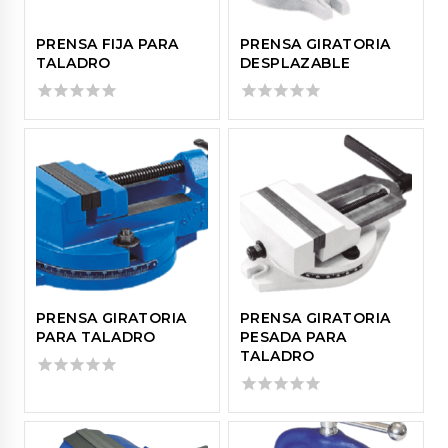
PRENSA FIJA PARA
PRENSA GIRATORIA
TALADRO
DESPLAZABLE
0
0
out
out
of
of
5
5
PRENSA GIRATORIA
PRENSA GIRATORIA
PARA TALADRO
PESADA PARA
TALADRO
0
out
0
of
out
5
of