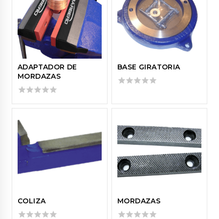
ADAPTADOR DE
BASE GIRATORIA
MORDAZAS
0
out
0
of
out
5
of
5
COLIZA
MORDAZAS