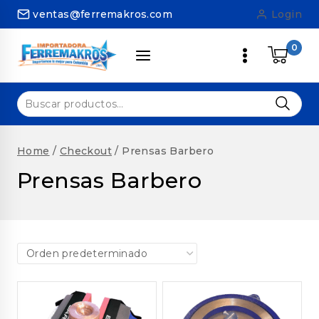
Skip
ventas@ferremakros.com
Login
to
content
0
Buscar
por:
Home
/
Checkout
/
Prensas Barbero
Prensas Barbero