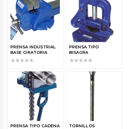
5
PRENSA INDUSTRIAL
PRENSA TIPO
BASE GIRATORIA
BISAGRA
0
0
out
out
of
of
5
5
PRENSA TIPO CADENA
TORNILLOS