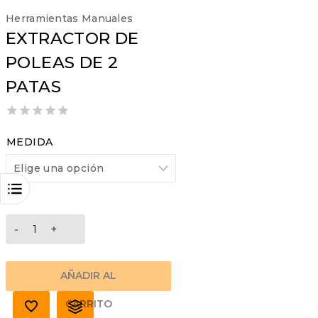
Herramientas Manuales
EXTRACTOR DE
POLEAS DE 2
PATAS
0
out
MEDIDA
of
5
EXTRACTOR
DE
POLEAS
DE
AÑADIR AL
2
PATAS
CARRITO
cantidad