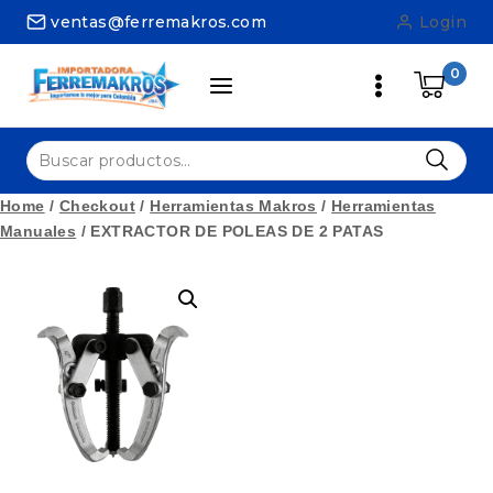
Skip
ventas@ferremakros.com
Login
to
content
0
Buscar
por:
Home
/
Checkout
/
Herramientas Makros
/
Herramientas
Manuales
/
EXTRACTOR DE POLEAS DE 2 PATAS