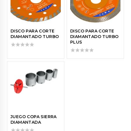
DISCO PARA CORTE
DISCO PARA CORTE
DIAMANTADO TURBO
DIAMANTADO TURBO
PLUS
0
out
0
of
out
5
of
5
JUEGO COPA SIERRA
DIAMANTADA