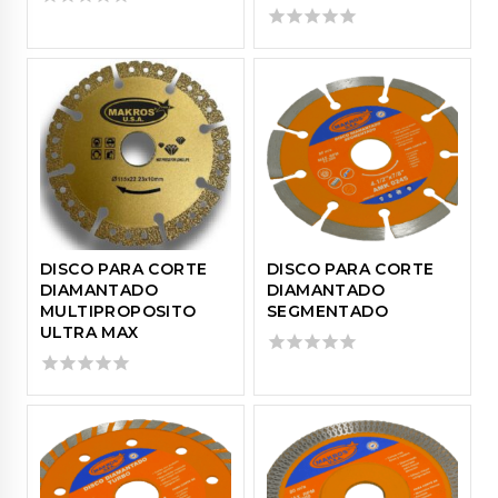
0
out
0
of
out
5
of
5
DISCO PARA CORTE
DISCO PARA CORTE
DIAMANTADO
DIAMANTADO
MULTIPROPOSITO
SEGMENTADO
ULTRA MAX
0
out
0
of
out
5
of
5