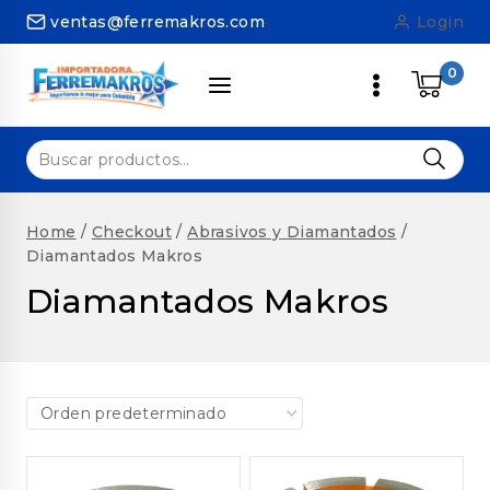
Skip
ventas@ferremakros.com
Login
to
content
0
Buscar
por:
Home
/
Checkout
/
Abrasivos y Diamantados
/
Diamantados Makros
Diamantados Makros