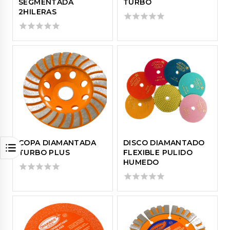
SEGMENTADA
TURBO
2HILERAS
0
out
0
of
out
5
of
5
COPA DIAMANTADA
DISCO DIAMANTADO
TURBO PLUS
FLEXIBLE PULIDO
HUMEDO
0
out
0
of
out
5
of
5