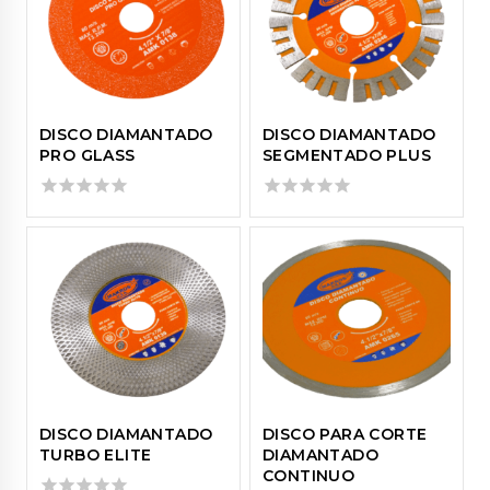
DISCO DIAMANTADO
DISCO DIAMANTADO
PRO GLASS
SEGMENTADO PLUS
0
0
out
out
of
of
5
5
DISCO DIAMANTADO
DISCO PARA CORTE
TURBO ELITE
DIAMANTADO
CONTINUO