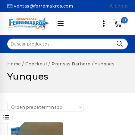
Skip
ventas@ferremakros.com
Login
to
content
0
Buscar
por:
Home
/
Checkout
/
Prensas Barbero
/
Yunques
Yunques