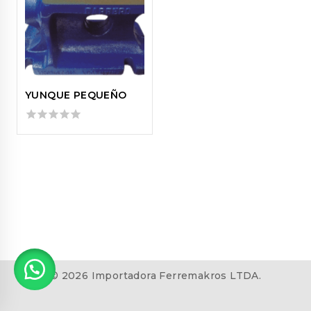
YUNQUE PEQUEÑO
0
out
of
5
© 2026 Importadora Ferremakros LTDA.