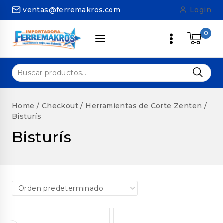
Skip
ventas@ferremakros.com
Login
to
content
0
Buscar
por:
Home
/
Checkout
/
Herramientas de Corte Zenten
/
Bisturís
Bisturís