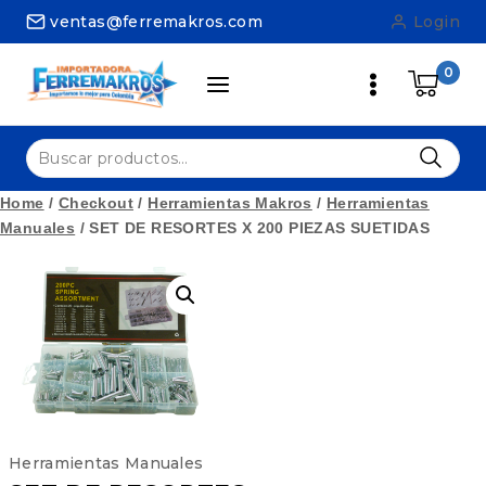
Skip
ventas@ferremakros.com
Login
to
content
0
Buscar
por:
Home
/
Checkout
/
Herramientas Makros
/
Herramientas
Manuales
/
SET DE RESORTES X 200 PIEZAS SUETIDAS
Herramientas Manuales