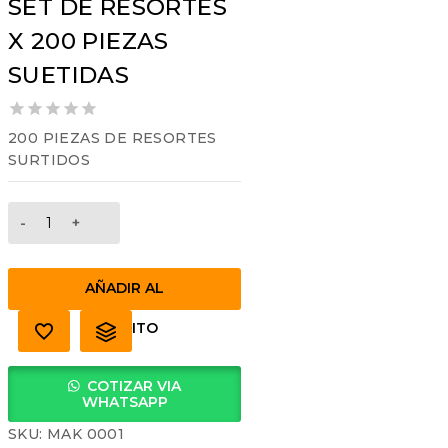
SET DE RESORTES
X 200 PIEZAS
SUETIDAS
0
200 PIEZAS DE RESORTES
out
SURTIDOS
of
5
SET
DE
RESORTES
X
AÑADIR AL
200
PIEZAS
CARRITO
SUETIDAS
cantidad
COTIZAR VIA
WHATSAPP
SKU:
MAK 0001