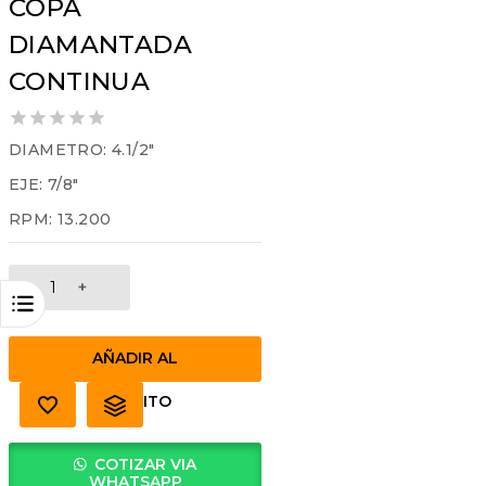
COPA
DIAMANTADA
CONTINUA
0
DIAMETRO: 4.1/2″
out
EJE: 7/8″
of
5
RPM: 13.200
COPA
DIAMANTADA
CONTINUA
cantidad
AÑADIR AL
CARRITO
COTIZAR VIA
WHATSAPP