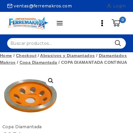
Skip
ventas@ferremakros.com
Login
to
content
0
Buscar
por:
Home
/
Checkout
/
Abrasivos y Diamantados
/
Diamantados
Makros
/
Copa Diamantada
/
COPA DIAMANTADA CONTINUA
Copa Diamantada