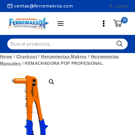
Skip
ventas@ferremakros.com
Login
to
content
0
Buscar
por:
Home
/
Checkout
/
Herramientas Makros
/
Herramientas
Manuales
/
REMACHADORA POP PROFESIONAL