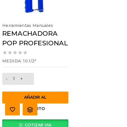
Herramientas Manuales
REMACHADORA
POP PROFESIONAL
0
MEDIDA: 10.1/2″
out
of
5
REMACHADORA
POP
PROFESIONAL
cantidad
AÑADIR AL
CARRITO
COTIZAR VIA