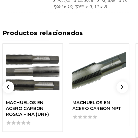
x 14, 1/2'' x 12, 9/16'' x 12, 5/8'' x 11,
3/4'' x 10, 7/8'' x 9, 1'' x 8
Productos relacionados
MACHUELOS EN
MACHUELOS EN
ACERO CARBON
ACERO CARBON NPT
ROSCA FINA (UNF)
0
out
0
of
out