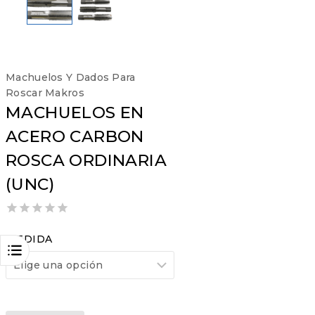
Machuelos Y Dados Para
Roscar Makros
MACHUELOS EN
ACERO CARBON
ROSCA ORDINARIA
(UNC)
0
out
MEDIDA
of
5