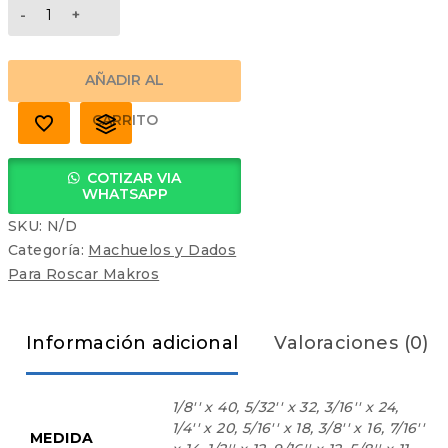
MACHUELOS
EN
ACERO
CARBON
AÑADIR AL
ROSCA
ORDINARIA
CARRITO
(UNC)
cantidad
COTIZAR VIA
WHATSAPP
SKU:
N/D
Categoría:
Machuelos y Dados
Para Roscar Makros
Información adicional
Valoraciones (0)
1/8'' x 40, 5/32'' x 32, 3/16'' x 24,
1/4'' x 20, 5/16'' x 18, 3/8'' x 16, 7/16''
MEDIDA