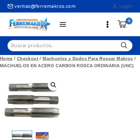
Skip
ventas@ferremakros.com
Login
to
content
0
Buscar
por:
Home
/
Checkout
/
Machuelos y Dados Para Roscar Makros
/
MACHUELOS EN ACERO CARBON ROSCA ORDINARIA (UNC)