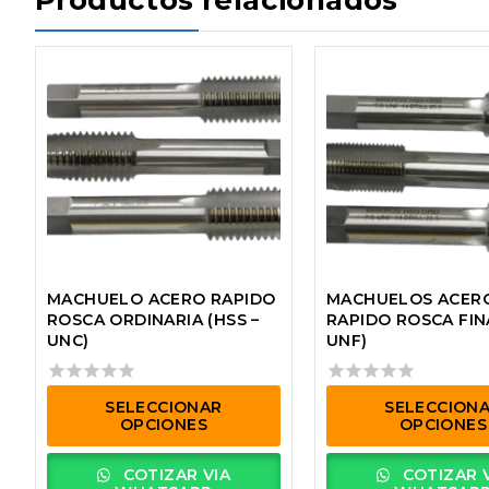
Productos relacionados
MACHUELO ACERO RAPIDO
MACHUELOS ACER
ROSCA ORDINARIA (HSS –
RAPIDO ROSCA FINA
UNC)
UNF)
0
0
SELECCIONAR
SELECCION
out
out
OPCIONES
OPCIONES
of
of
5
5
Este
Este
COTIZAR VIA
COTIZAR 
producto
producto