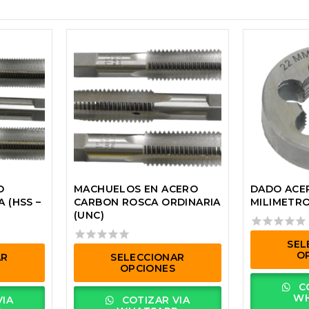
O
MACHUELOS EN ACERO
DADO ACE
 (HSS –
CARBON ROSCA ORDINARIA
MILIMETR
(UNC)
0
SEL
out
0
O
AR
SELECCIONAR
of
out
OPCIONES
5
of
Este
CO
5
Este
producto
WH
VIA
COTIZAR VIA
producto