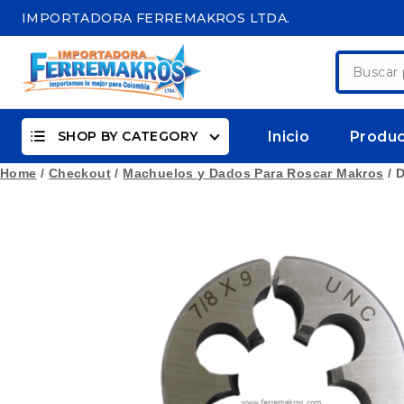
Skip
IMPORTADORA FERREMAKROS LTDA.
to
content
Buscar
por:
SHOP BY CATEGORY
Inicio
Produ
Home
/
Checkout
/
Machuelos y Dados Para Roscar Makros
/
D