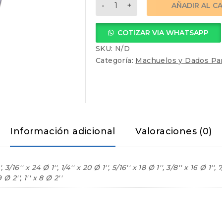
DADO
AÑADIR AL C
DE
ACERO
COTIZAR VIA WHATSAPP
CARBON
(UNC)
SKU:
N/D
cantidad
Categoría:
Machuelos y Dados Pa
Información adicional
Valoraciones (0)
3/16'' x 24 Ø 1'', 1/4'' x 20 Ø 1'', 5/16'' x 18 Ø 1'', 3/8'' x 16 Ø 1'', 7/1
9 Ø 2'', 1'' x 8 Ø 2''