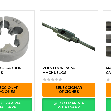
RO CARBON
VOLVEDOR PARA
MA
OS
MACHUELOS
CA
0
0
ECCIONAR
SELECCIONAR
out
out
PCIONES
OPCIONES
of
of
5
5
Este
Es
TIZAR VIA
COTIZAR VIA
producto
pr
ATSAPP
WHATSAPP