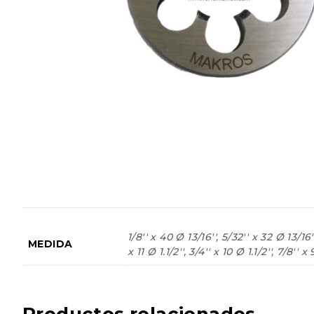
1/8'' x 40 Ø 13/16'', 5/32'' x 32 Ø 13/16'', 
MEDIDA
x 11 Ø 1.1/2'', 3/4'' x 10 Ø 1.1/2'', 7/8'' x 