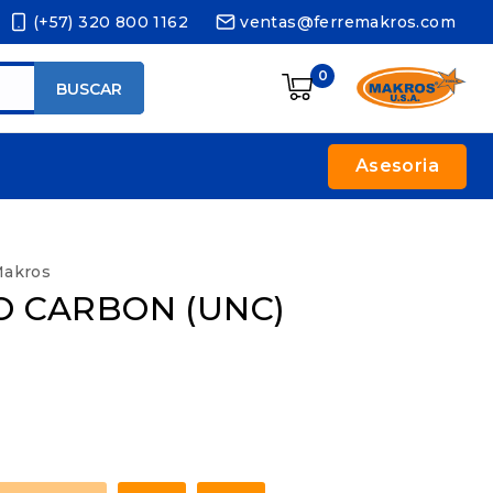
(+57) 320 800 1162
ventas@ferremakros.com
0
BUSCAR
Asesoria
Makros
O CARBON (UNC)