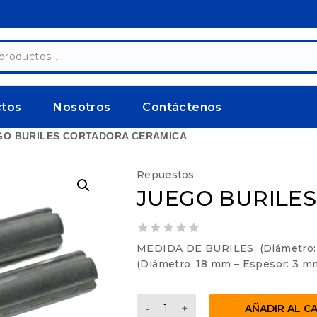
ctos
Nosotros
Contáctenos
GO BURILES CORTADORA CERAMICA
Repuestos
JUEGO BURILE
0
MEDIDA DE BURILES: (Diámetro: 1
out
(Diámetro: 18 mm – Espesor: 3 mm
of
5
JUEGO
AÑADIR AL C