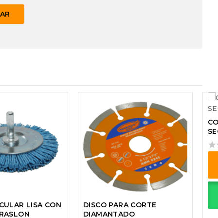
CO
SE
0
out
of
5
Es
pr
CULAR LISA CON
DISCO PARA CORTE
ti
BRASLON
DIAMANTADO