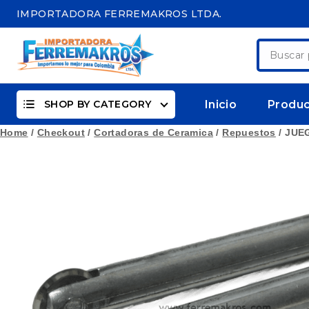
Skip
IMPORTADORA FERREMAKROS LTDA.
to
content
Buscar
por:
SHOP BY CATEGORY
Inicio
Produ
Home
/
Checkout
/
Cortadoras de Ceramica
/
Repuestos
/
JUE