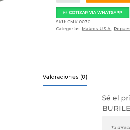
BURILES
CORTADORA
COTIZAR VIA WHATSAPP
CERAMICA
cantidad
SKU:
CMK 0070
Categorías:
Makros U.S.A.
,
Repues
Valoraciones (0)
Sé el p
BURIL
Tu direc