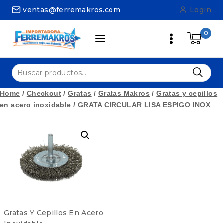
Skip
ventas@ferremakros.com
Login
to
content
0
Buscar
por:
Home
/
Checkout
/
Gratas
/
Gratas Makros
/
Gratas y cepillos
en acero inoxidable
/
GRATA CIRCULAR LISA ESPIGO INOX
Gratas Y Cepillos En Acero