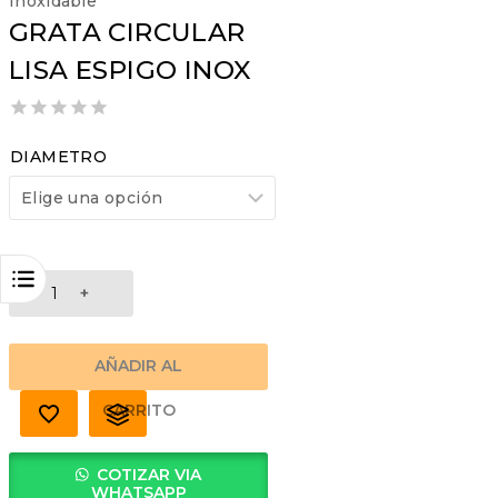
Inoxidable
GRATA CIRCULAR
LISA ESPIGO INOX
0
out
DIAMETRO
of
5
GRATA
CIRCULAR
LISA
ESPIGO
AÑADIR AL
INOX
cantidad
CARRITO
COTIZAR VIA
WHATSAPP