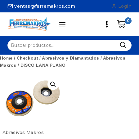
Skip
ventas@ferremakros.com
Login
to
content
0
Buscar
por:
Home
/
Checkout
/
Abrasivos y Diamantados
/
Abrasivos
Makros
/
DISCO LANA PLANO
Abrasivos Makros