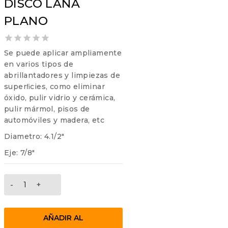
DISCO LANA
PLANO
0
Se puede aplicar ampliamente
out
en varios tipos de
of
abrillantadores y limpiezas de
5
superﬁcies, como eliminar
óxido, pulir vidrio y cerámica,
pulir mármol, pisos de
automóviles y madera, etc
Diametro: 4.1/2″
Eje: 7/8″
DISCO
LANA
PLANO
cantidad
AÑADIR AL