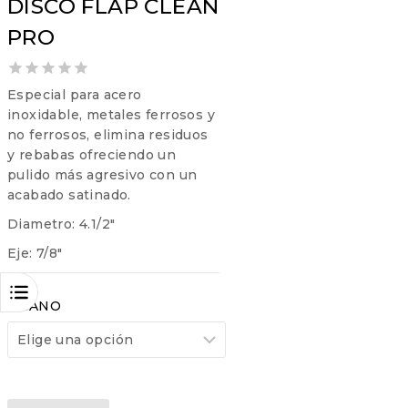
DISCO FLAP CLEAN
PRO
0
Especial para acero
out
inoxidable, metales ferrosos y
of
no ferrosos, elimina residuos
5
y rebabas ofreciendo un
pulido más agresivo con un
acabado satinado.
Diametro: 4.1/2″
Eje: 7/8″
GRANO