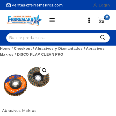
Skip
ventas@ferremakros.com
Login
to
content
0
Buscar
por:
Home
/
Checkout
/
Abrasivos y Diamantados
/
Abrasivos
Makros
/
DISCO FLAP CLEAN PRO
Abrasivos Makros