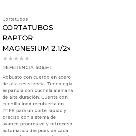
Cortatubos
CORTATUBOS
RAPTOR
MAGNESIUM 2.1/2»
0
REFERENCIA: 5063-1
out
Robusto con cuerpo en acero
of
5
de alta resistencia. Tecnología
española con cuchilla alemana
de alta duración. Cuenta con
cuchilla inox recubierta en
PTFE para un corte rápido y
preciso con sistema de
avance progresivo y retroceso
automático después de cada