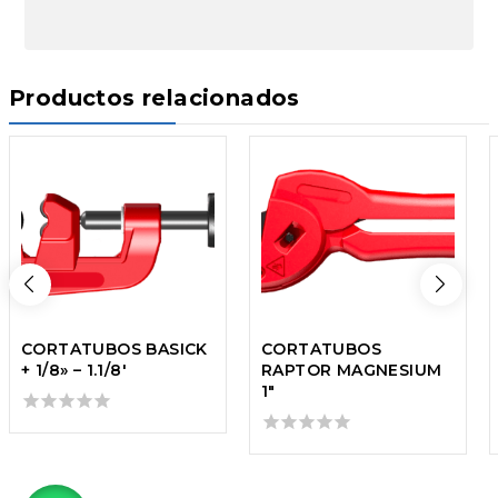
Productos relacionados
CORTATUBOS BASICK
CORTATUBOS
+ 1/8» – 1.1/8′
RAPTOR MAGNESIUM
1″
0
out
0
of
out
5
of