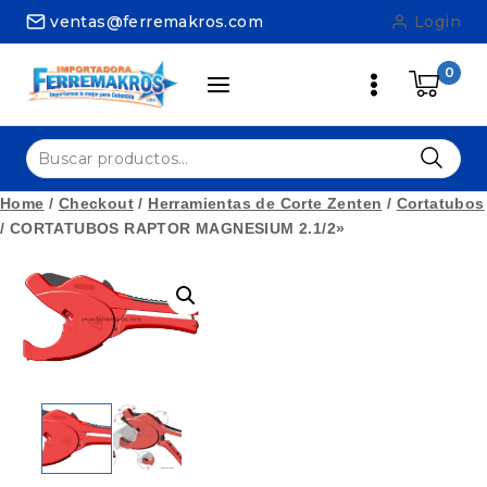
Skip
ventas@ferremakros.com
Login
to
content
0
Buscar
por:
Home
/
Checkout
/
Herramientas de Corte Zenten
/
Cortatubos
/
CORTATUBOS RAPTOR MAGNESIUM 2.1/2»