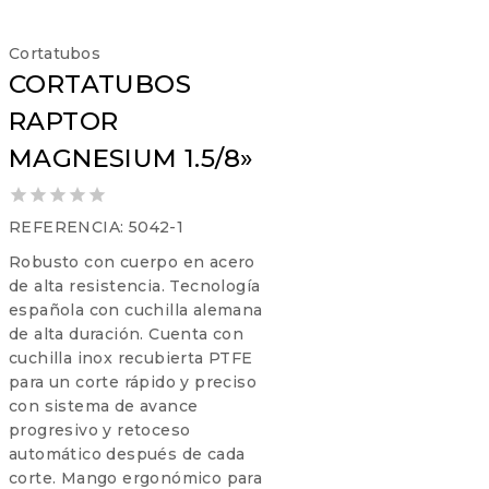
Cortatubos
CORTATUBOS
RAPTOR
MAGNESIUM 1.5/8»
0
REFERENCIA: 5042-1
out
Robusto con cuerpo en acero
of
5
de alta resistencia. Tecnología
española con cuchilla alemana
de alta duración. Cuenta con
cuchilla inox recubierta PTFE
para un corte rápido y preciso
con sistema de avance
progresivo y retoceso
automático después de cada
corte. Mango ergonómico para