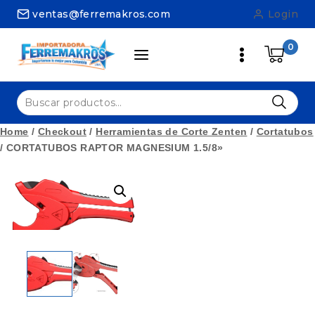
Skip
ventas@ferremakros.com
Login
to
content
0
Buscar
por:
Home
/
Checkout
/
Herramientas de Corte Zenten
/
Cortatubos
/
CORTATUBOS RAPTOR MAGNESIUM 1.5/8»