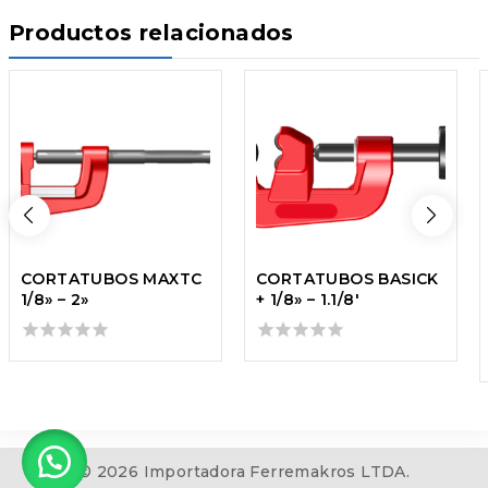
Productos relacionados
CORTATUBOS MAXTC
CORTATUBOS BASICK
1/8» – 2»
+ 1/8» – 1.1/8′
0
0
out
out
of
of
5
5
© 2026 Importadora Ferremakros LTDA.