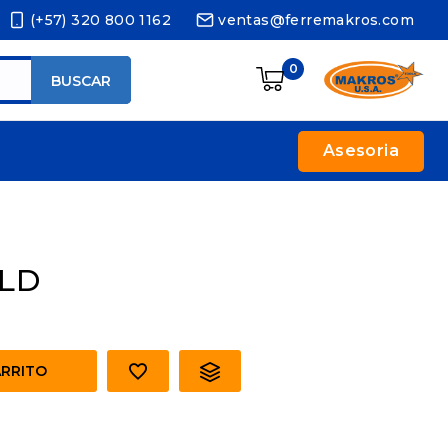
(+57) 320 800 1162
ventas@ferremakros.com
0
BUSCAR
Asesoria
OLD
ARRITO