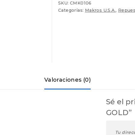
SKU:
CMK0106
Categorías:
Makros U.S.A.
,
Repues
Valoraciones (0)
Sé el p
GOLD”
Tu direc