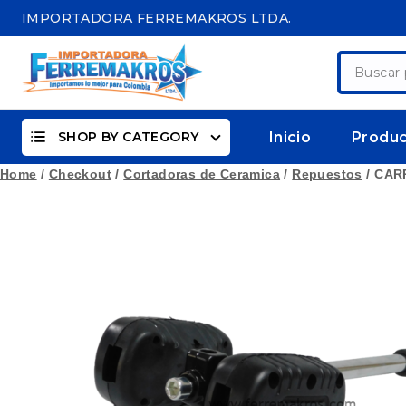
Skip
IMPORTADORA FERREMAKROS LTDA.
to
content
Buscar
por:
SHOP BY CATEGORY
Inicio
Produ
Home
/
Checkout
/
Cortadoras de Ceramica
/
Repuestos
/
CAR