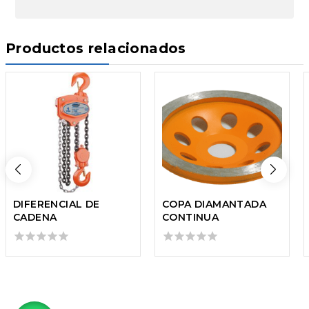
Productos relacionados
DIFERENCIAL DE
COPA DIAMANTADA
CADENA
CONTINUA
0
0
out
out
of
of
5
5