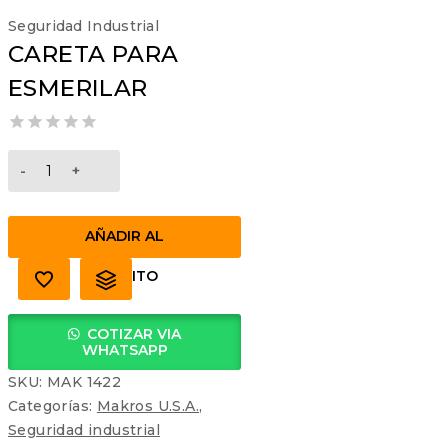
Seguridad Industrial
CARETA PARA
ESMERILAR
0
CARETA
out
PARA
of
5
ESMERILAR
cantidad
AÑADIR AL
CARRITO
COTIZAR VIA
WHATSAPP
SKU:
MAK 1422
Categorías:
Makros U.S.A.
,
Seguridad industrial