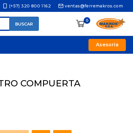
(+57) 320 800 1162
ventas@ferremakros.com
0
BUSCAR
Asesoria
STRO COMPUERTA