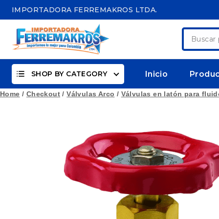
Skip
IMPORTADORA FERREMAKROS LTDA.
to
content
Buscar
por:
SHOP BY CATEGORY
Inicio
Produ
Home
/
Checkout
/
Válvulas Arco
/
Válvulas en latón para flui