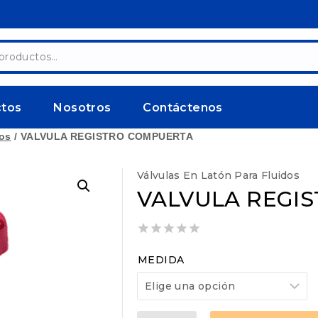
ctos
Nosotros
Contáctenos
dos
/
VALVULA REGISTRO COMPUERTA
Válvulas En Latón Para Fluidos
VALVULA REGI
0
out
MEDIDA
of
5