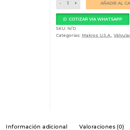
VALVULA
AÑADIR AL C
REGISTRO
COMPUERTA
COTIZAR VIA WHATSAPP
cantidad
SKU:
N/D
Categorías:
Makros U.S.A.
,
Válvula
Información adicional
Valoraciones (0)