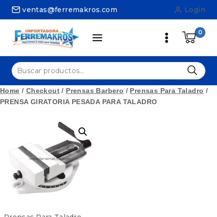
Skip
ventas@ferremakros.com
Login
to
content
0
Buscar
por:
Home
/
Checkout
/
Prensas Barbero
/
Prensas Para Taladro
/
PRENSA GIRATORIA PESADA PARA TALADRO