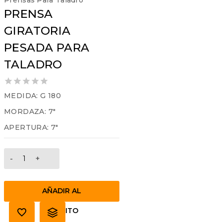
Prensas Para Taladro
PRENSA
GIRATORIA
PESADA PARA
TALADRO
0
MEDIDA: G 180
out
MORDAZA: 7″
of
5
APERTURA: 7″
PRENSA
GIRATORIA
PESADA
PARA
AÑADIR AL
TALADRO
cantidad
CARRITO