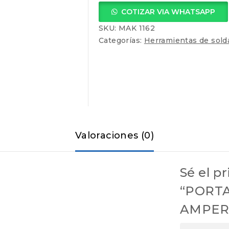
500
COTIZAR VIA WHATSAPP
AMPERIOS
cantidad
SKU:
MAK 1162
Categorías:
Herramientas de sold
Valoraciones (0)
Sé el p
“PORT
AMPER