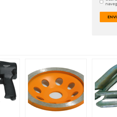
naveg