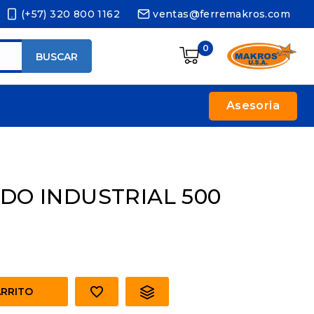
(+57) 320 800 1162
ventas@ferremakros.com
0
BUSCAR
Asesoria
DO INDUSTRIAL 500
ARRITO