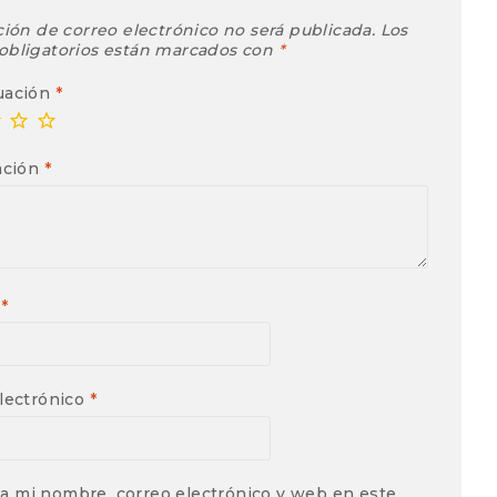
ción de correo electrónico no será publicada.
Los
obligatorios están marcados con
*
uación
*
ación
*
e
*
lectrónico
*
a mi nombre, correo electrónico y web en este