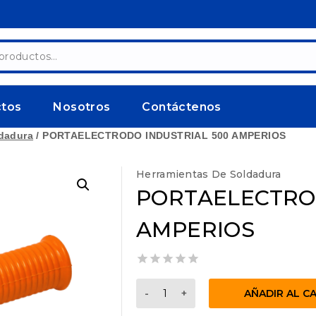
ctos
Nosotros
Contáctenos
ldadura
/
PORTAELECTRODO INDUSTRIAL 500 AMPERIOS
Herramientas De Soldadura
PORTAELECTRO
AMPERIOS
0
PORTAELECTRODO
out
AÑADIR AL C
INDUSTRIAL
of
5