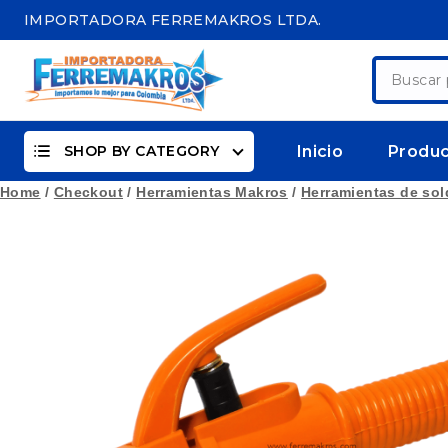
Skip
IMPORTADORA FERREMAKROS LTDA.
to
content
Buscar
por:
SHOP BY CATEGORY
Inicio
Produ
Home
/
Checkout
/
Herramientas Makros
/
Herramientas de so