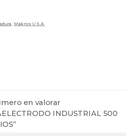
adura
,
Makros U.S.A.
rimero en valorar
AELECTRODO INDUSTRIAL 500
IOS”