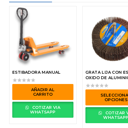
ESTIBADORA MANUAL
GRATA LIJA CON E
OXIDO DE ALUMINI
0
AÑADIR AL
out
0
CARRITO
SELECCION
of
out
OPCIONES
5
of
COTIZAR VIA
5
Este
WHATSAPP
COTIZAR 
producto
WHATSAP
tiene