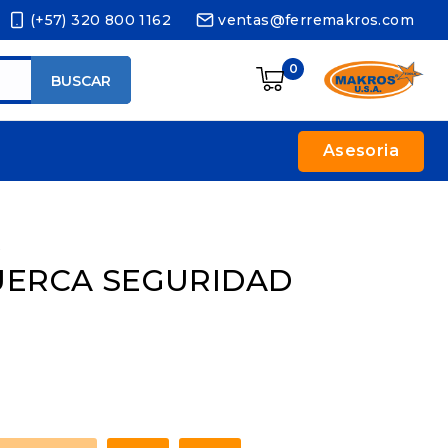
(+57) 320 800 1162
ventas@ferremakros.com
0
BUSCAR
Asesoria
s
ERCA SEGURIDAD