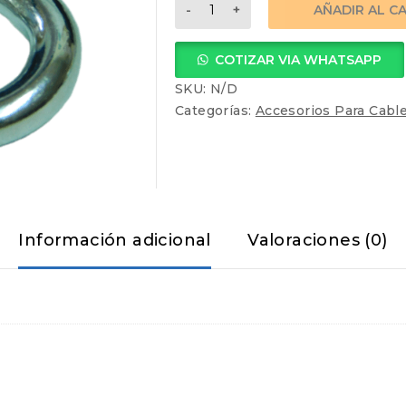
MOSQUETON
AÑADIR AL C
TUERCA
SEGURIDAD
COTIZAR VIA WHATSAPP
cantidad
SKU:
N/D
Categorías:
Accesorios Para Cabl
Información adicional
Valoraciones (0)