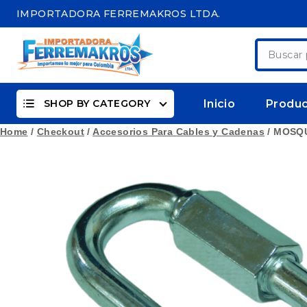
Skip
IMPORTADORA FERREMAKROS LTDA.
to
content
Buscar
por:
SHOP BY CATEGORY
Inicio
Produ
Home
/
Checkout
/
Accesorios Para Cables y Cadenas
/
MOSQU