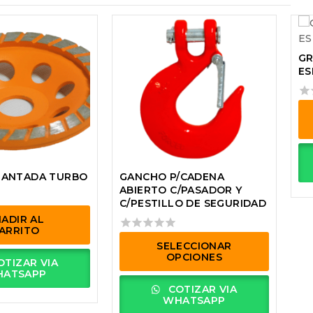
GR
ES
0
out
of
5
Es
pr
MANTADA TURBO
GANCHO P/CADENA
ti
ABIERTO C/PASADOR Y
mú
C/PESTILLO DE SEGURIDAD
va
ADIR AL
La
ARRITO
0
op
SELECCIONAR
out
OPCIONES
se
TIZAR VIA
of
pu
ATSAPP
5
Este
ele
COTIZAR VIA
producto
WHATSAPP
en