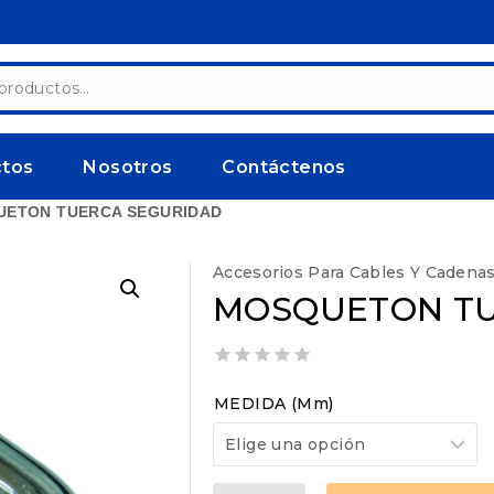
ctos
Nosotros
Contáctenos
ETON TUERCA SEGURIDAD
Accesorios Para Cables Y Cadena
MOSQUETON TU
0
out
MEDIDA (mm)
of
5