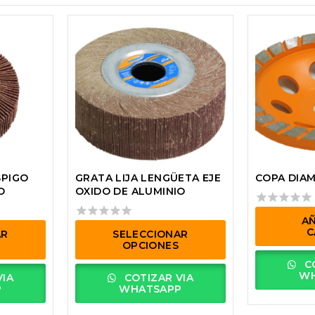
SPIGO
GRATA LIJA LENGÜETA EJE
COPA DIA
O
OXIDO DE ALUMINIO
0
AÑ
out
0
C
AR
SELECCIONAR
of
out
OPCIONES
5
of
CO
5
Este
WH
VIA
COTIZAR VIA
producto
P
WHATSAPP
tiene