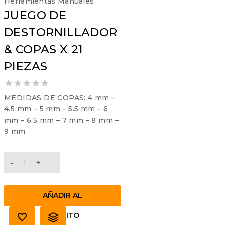
Herramientas Manuales
JUEGO DE
DESTORNILLADOR
& COPAS X 21
PIEZAS
0
MEDIDAS DE COPAS: 4 mm –
out
4.5 mm – 5 mm – 5.5 mm – 6
of
mm – 6.5 mm – 7 mm – 8 mm –
5
9 mm
JUEGO
DE
DESTORNILLADOR
&
AÑADIR AL
COPAS
X
CARRITO
21