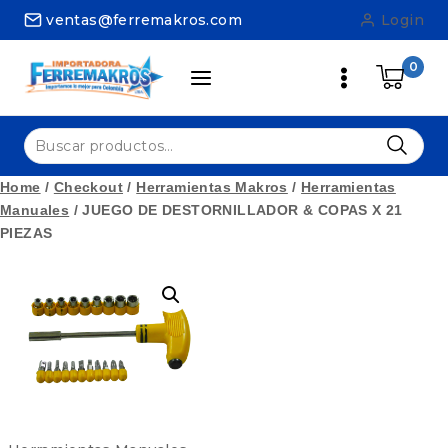
Skip
ventas@ferremakros.com
Login
to
content
0
Buscar
por:
Home
/
Checkout
/
Herramientas Makros
/
Herramientas
Manuales
/
JUEGO DE DESTORNILLADOR & COPAS X 21
PIEZAS