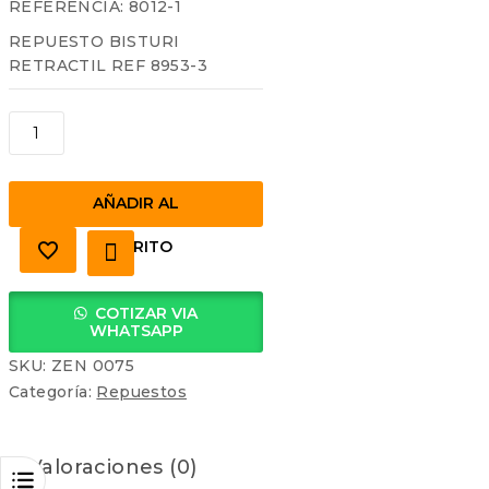
0
REFERENCIA: 8012-1
out
REPUESTO BISTURI
of
5
RETRACTIL REF 8953-3
HOJA
PARTIBLE
60
MM
AÑADIR AL
cantidad
CARRITO
COTIZAR VIA
WHATSAPP
SKU:
ZEN 0075
Categoría:
Repuestos
Valoraciones (0)