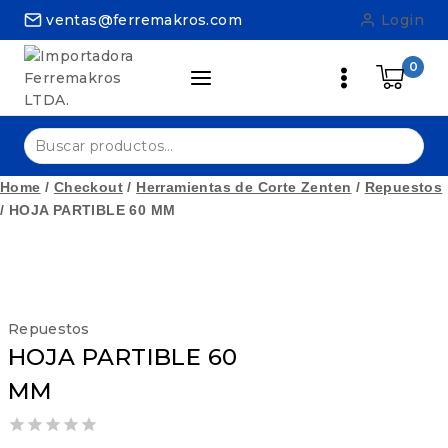
Skip
ventas@ferremakros.com
Login
to
content
0
Buscar
por:
Home
/
Checkout
/
Herramientas de Corte Zenten
/
Repuestos
/
HOJA PARTIBLE 60 MM
Repuestos
HOJA PARTIBLE 60
MM