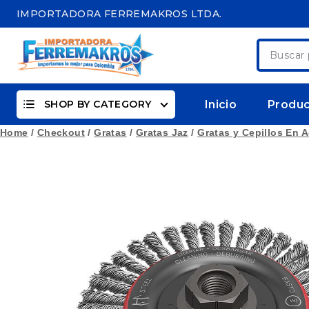
Skip
IMPORTADORA FERREMAKROS LTDA.
to
content
Buscar
por:
SHOP BY CATEGORY
Inicio
Produ
Home
/
Checkout
/
Gratas
/
Gratas Jaz
/
Gratas y Cepillos En 