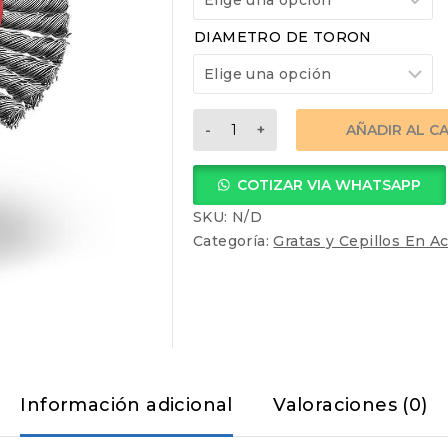
DIAMETRO DE TORON
GRATA
AÑADIR AL C
CIRCULAR
TRENZADA
COTIZAR VIA WHATSAPP
TUERCA
MULTIROSCA
SKU:
N/D
cantidad
Categoría:
Gratas y Cepillos En A
Información adicional
Valoraciones (0)