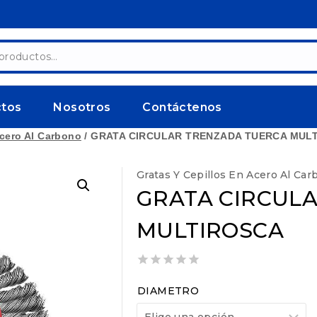
ctos
Nosotros
Contáctenos
Acero Al Carbono
/
GRATA CIRCULAR TRENZADA TUERCA MUL
Gratas Y Cepillos En Acero Al Ca
GRATA CIRCUL
MULTIROSCA
0
out
DIAMETRO
of
5