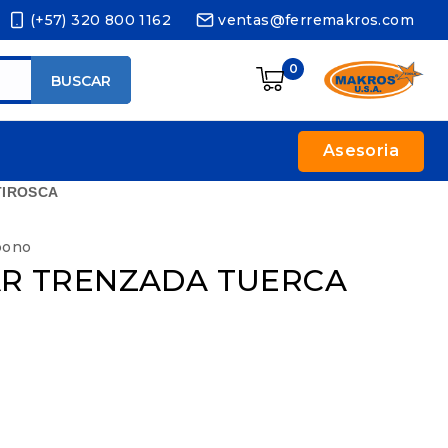
(+57) 320 800 1162
ventas@ferremakros.com
0
BUSCAR
Asesoria
TIROSCA
rbono
AR TRENZADA TUERCA