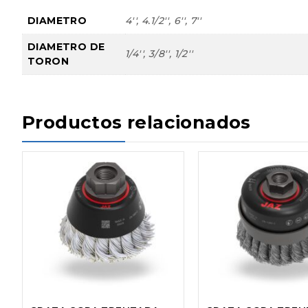
DIAMETRO
4'', 4.1/2'', 6'', 7''
DIAMETRO DE
1/4'', 3/8'', 1/2''
TORON
Productos relacionados