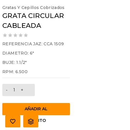
Gratas Y Cepillos Cobrizados
GRATA CIRCULAR
CABLEADA
0
REFERENCIA JAZ: CCA 1509
out
DIAMETRO: 6″
of
5
BUJE: 1.1/2″
RPM: 6.500
GRATA
CIRCULAR
CABLEADA
cantidad
AÑADIR AL
CARRITO