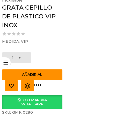
Inoxidable
GRATA CEPILLO
DE PLASTICO VIP
INOX
0
MEDIDA: VIP
out
of
5
GRATA
CEPILLO
DE
PLASTICO
AÑADIR AL
VIP
INOX
CARRITO
cantidad
COTIZAR VIA
WHATSAPP
SKU:
GMK 0280