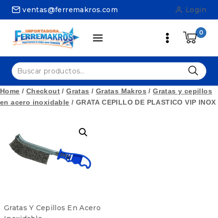
Skip
ventas@ferremakros.com
Login
to
content
0
Buscar
por:
Home
/
Checkout
/
Gratas
/
Gratas Makros
/
Gratas y cepillos
en acero inoxidable
/
GRATA CEPILLO DE PLASTICO VIP INOX
Gratas Y Cepillos En Acero