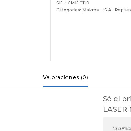
cantidad
SKU:
CMK 0110
Categorías:
Makros U.S.A.
,
Repues
Valoraciones (0)
Sé el p
LASER 
Tu direc