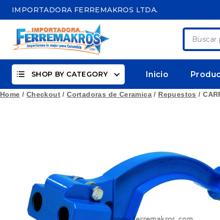
Skip
IMPORTADORA FERREMAKROS LTDA.
to
content
Buscar
por:
SHOP BY CATEGORY
Inicio
Produ
Home
/
Checkout
/
Cortadoras de Ceramica
/
Repuestos
/
CAR