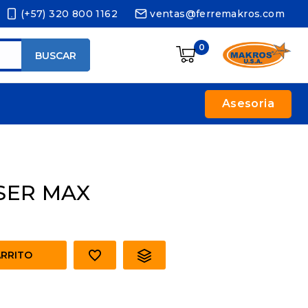
(+57) 320 800 1162
ventas@ferremakros.com
0
BUSCAR
Asesoria
SER MAX
ARRITO