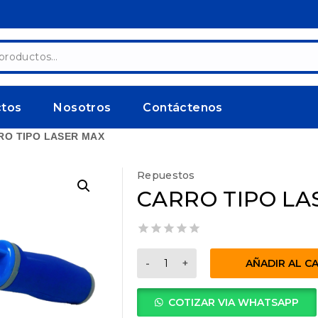
ctos
Nosotros
Contáctenos
RO TIPO LASER MAX
Repuestos
CARRO TIPO LA
0
CARRO
out
AÑADIR AL C
TIPO
of
5
LASER
COTIZAR VIA WHATSAPP
MAX