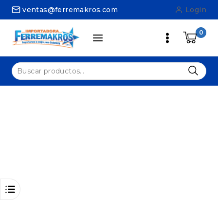
ventas@ferremakros.com
Login
0